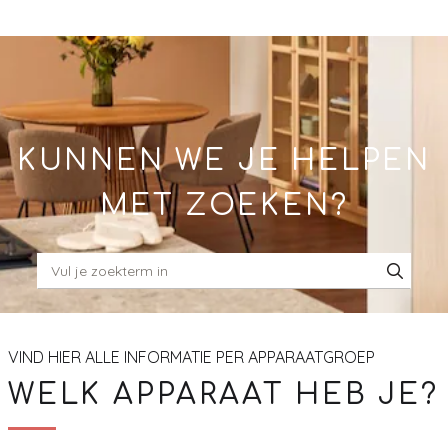
Skip
to
Main
KUNNEN WE JE HELPEN
MET ZOEKEN?
VIND HIER ALLE INFORMATIE PER APPARAATGROEP
WELK APPARAAT HEB JE?