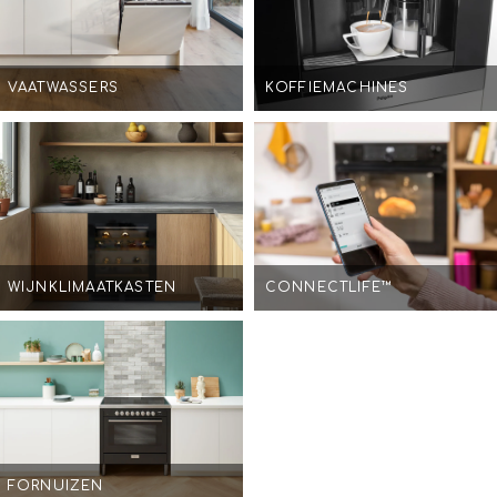
VAATWASSERS
KOFFIEMACHINES
WIJNKLIMAATKASTEN
CONNECTLIFE™
FORNUIZEN