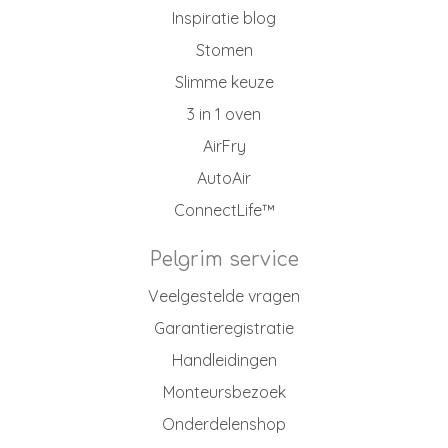
Inspiratie blog
Stomen
Slimme keuze
3 in 1 oven
AirFry
AutoAir
ConnectLife™
Pelgrim service
Veelgestelde vragen
Garantieregistratie
Handleidingen
Monteursbezoek
Onderdelenshop