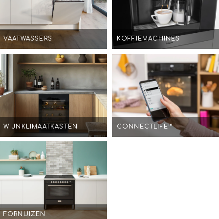
VAATWASSERS
KOFFIEMACHINES
WIJNKLIMAATKASTEN
CONNECTLIFE™
FORNUIZEN