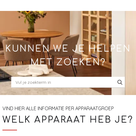
Skip
to
Main
KUNNEN WE JE HELPEN
MET ZOEKEN?
VIND HIER ALLE INFORMATIE PER APPARAATGROEP
WELK APPARAAT HEB JE?