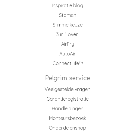
Inspiratie blog
Stomen
Slimme keuze
3 in 1 oven
AirFry
AutoAir
ConnectLife™
Pelgrim service
Veelgestelde vragen
Garantieregistratie
Handleidingen
Monteursbezoek
Onderdelenshop