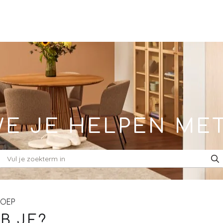
E JE HELPEN ME
ROEP
B JE?