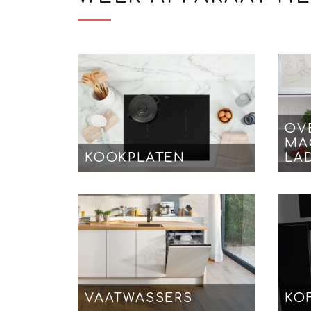
OV
MA
KOOKPLATEN
LA
VAATWASSERS
KO