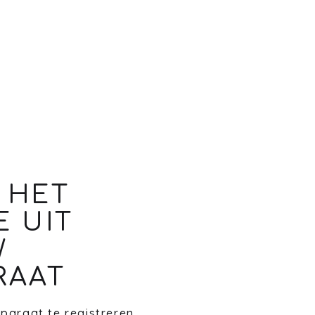
 HET
E UIT
W
RAAT
paraat te registreren