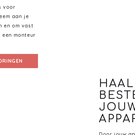
s voor
eem aan je
n en om vast
n een monteur
TORINGEN
HAAL
BEST
JOU
APPA
Door jouw ap