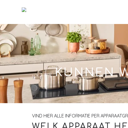
Skip
to
Main
KUNNEN W
VIND HIER ALLE INFORMATIE PER APPARAATG
WELK APPARAAT HE