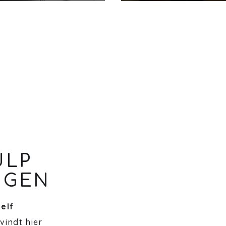
ULP
NGEN
zelf
 vindt hier