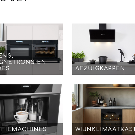
ENS,
GNETRONS EN
DES
AFZUIGKAPPEN
FFIEMACHINES
WIJNKLIMAATKAS