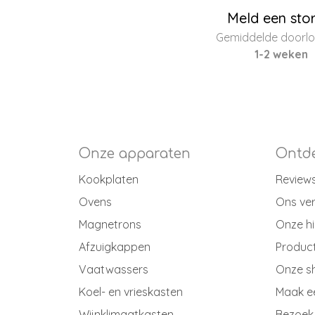
Meld een sto
Gemiddelde doorloo
1-2 weken
Onze apparaten
Ontde
Kookplaten
Review
Ovens
Ons ve
Magnetrons
Onze hi
Afzuigkappen
Produc
Vaatwassers
Onze 
Koel- en vrieskasten
Maak e
Wijnklimaatkasten
Bezoek