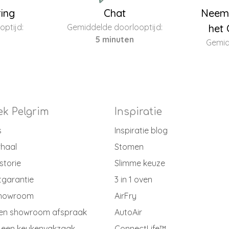
ring
Chat
Neem 
ptijd:
Gemiddelde doorlooptijd:
het 
5 minuten
Gemid
k Pelgrim
Inspiratie
s
Inspiratie blog
rhaal
Stomen
storie
Slimme keuze
tgarantie
3 in 1 oven
showroom
AirFry
en showroom afspraak
AutoAir
 een keukenvakzaak
ConnectLife™