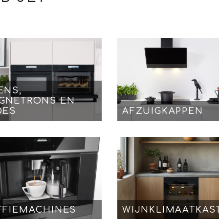
ENS,
GNETRONS EN
DES
AFZUIGKAPPEN
FFIEMACHINES
WIJNKLIMAATKAS