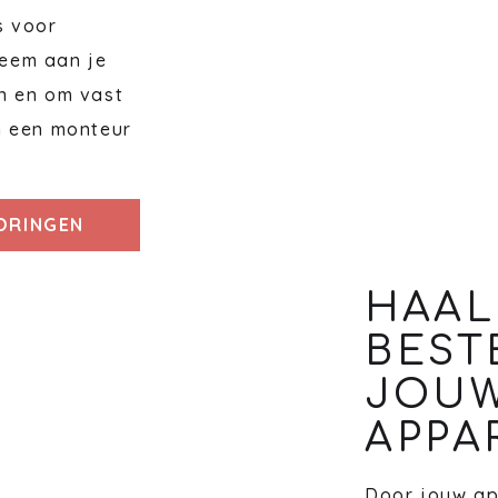
s voor
eem aan je
n en om vast
n een monteur
TORINGEN
HAAL
BEST
JOU
APPA
Door jouw ap