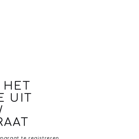
 HET
E UIT
W
RAAT
paraat te registreren