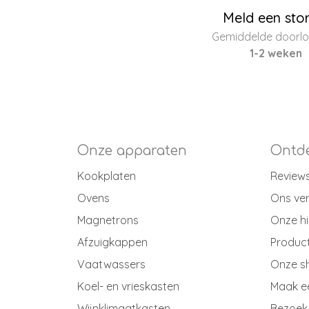
Meld een sto
Gemiddelde doorloo
1-2 weken
Onze apparaten
Ontde
Kookplaten
Review
Ovens
Ons ve
Magnetrons
Onze hi
Afzuigkappen
Produc
Vaatwassers
Onze 
Koel- en vrieskasten
Maak e
Wijnklimaatkasten
Bezoek