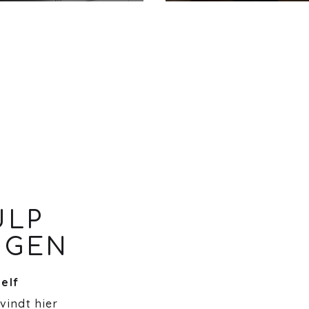
ULP
NGEN
zelf
 vindt hier