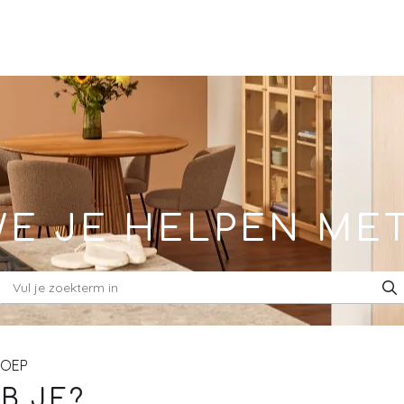
E JE HELPEN ME
ROEP
B JE?