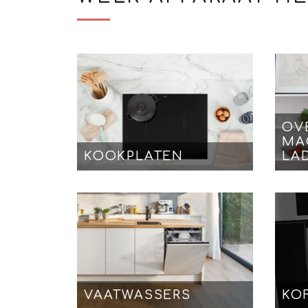
OV
MA
KOOKPLATEN
LA
VAATWASSERS
KO