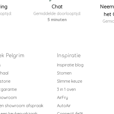
ring
Chat
Neem 
ptijd:
Gemiddelde doorlooptijd:
het 
5 minuten
Gemid
k Pelgrim
Inspiratie
s
Inspiratie blog
rhaal
Stomen
storie
Slimme keuze
tgarantie
3 in 1 oven
showroom
AirFry
en showroom afspraak
AutoAir
 een keukenvakzaak
ConnectLife™