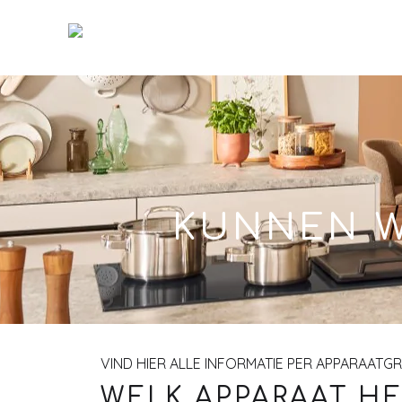
Skip
to
Main
KUNNEN W
VIND HIER ALLE INFORMATIE PER APPARAATG
WELK APPARAAT HE