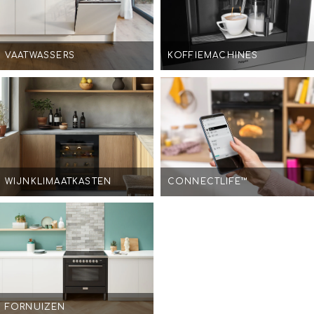
VAATWASSERS
KOFFIEMACHINES
WIJNKLIMAATKASTEN
CONNECTLIFE™
FORNUIZEN