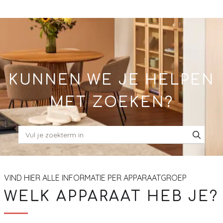
Skip
to
Main
KUNNEN WE JE HELPEN
MET ZOEKEN?
VIND HIER ALLE INFORMATIE PER APPARAATGROEP
WELK APPARAAT HEB JE?