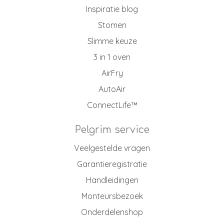
Inspiratie blog
Stomen
Slimme keuze
3 in 1 oven
AirFry
AutoAir
ConnectLife™
Pelgrim service
Veelgestelde vragen
Garantieregistratie
Handleidingen
Monteursbezoek
Onderdelenshop