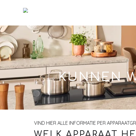
Skip
to
Main
KUNNEN W
VIND HIER ALLE INFORMATIE PER APPARAATG
WELK APPARAAT HE