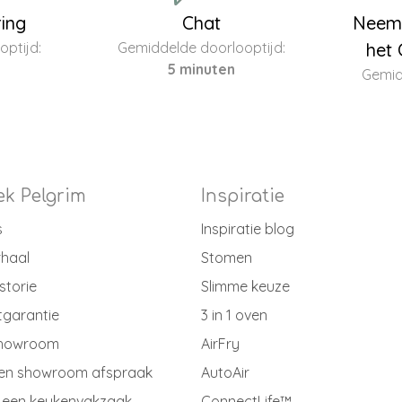
ring
Chat
Neem 
ptijd:
Gemiddelde doorlooptijd:
het 
5 minuten
Gemid
k Pelgrim
Inspiratie
s
Inspiratie blog
rhaal
Stomen
storie
Slimme keuze
tgarantie
3 in 1 oven
showroom
AirFry
en showroom afspraak
AutoAir
 een keukenvakzaak
ConnectLife™