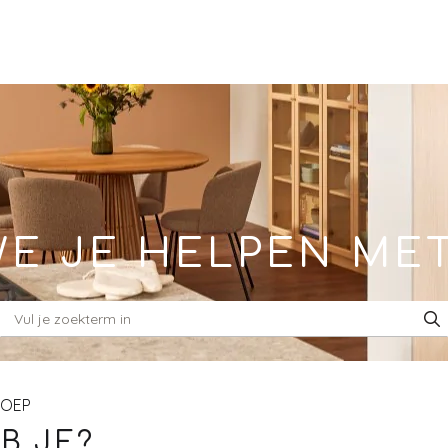
E JE HELPEN ME
ROEP
B JE?