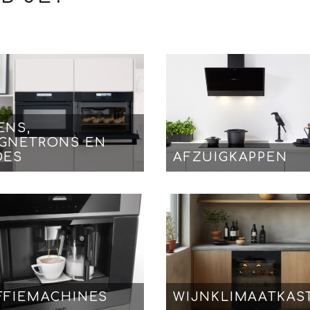
ENS,
GNETRONS EN
DES
AFZUIGKAPPEN
FFIEMACHINES
WIJNKLIMAATKAS