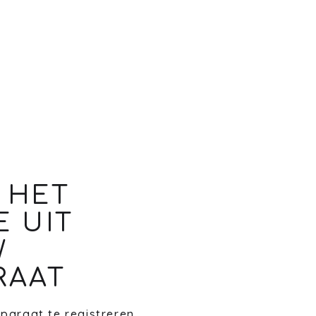
 HET
E UIT
W
RAAT
paraat te registreren