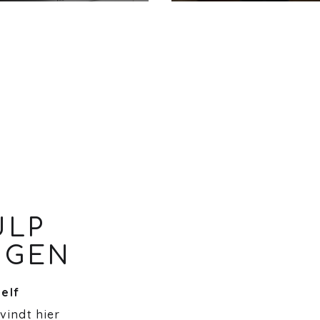
ULP
NGEN
zelf
 vindt hier