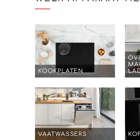
OV
MA
KOOKPLATEN
LA
VAATWASSERS
KO