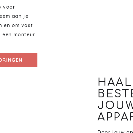
s voor
eem aan je
n en om vast
n een monteur
TORINGEN
HAAL
BEST
JOU
APPA
Door jouw ap