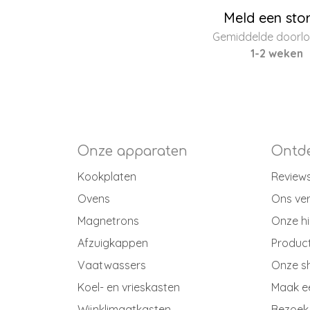
Meld een sto
Gemiddelde doorloo
1-2 weken
Onze apparaten
Ontde
Kookplaten
Review
Ovens
Ons ve
Magnetrons
Onze hi
Afzuigkappen
Produc
Vaatwassers
Onze 
Koel- en vrieskasten
Maak e
Wijnklimaatkasten
Bezoek