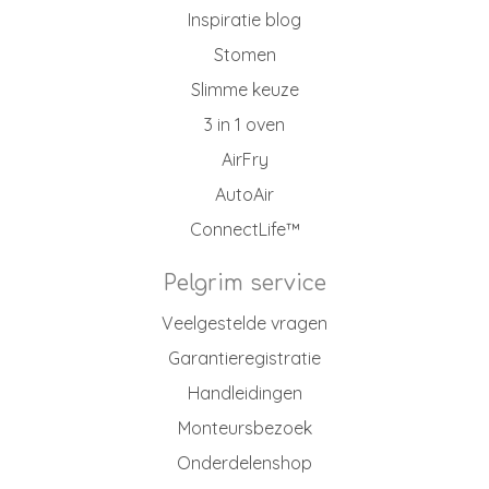
Inspiratie blog
Stomen
Slimme keuze
3 in 1 oven
AirFry
AutoAir
ConnectLife™
Pelgrim service
Veelgestelde vragen
Garantieregistratie
Handleidingen
Monteursbezoek
Onderdelenshop