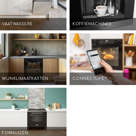
VAATWASSERS
KOFFIEMACHINES
WIJNKLIMAATKASTEN
CONNECTLIFE™
FORNUIZEN