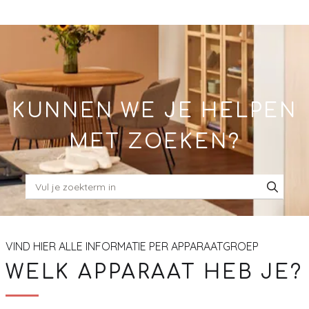
Skip
to
Main
KUNNEN WE JE HELPEN
MET ZOEKEN?
VIND HIER ALLE INFORMATIE PER APPARAATGROEP
WELK APPARAAT HEB JE?