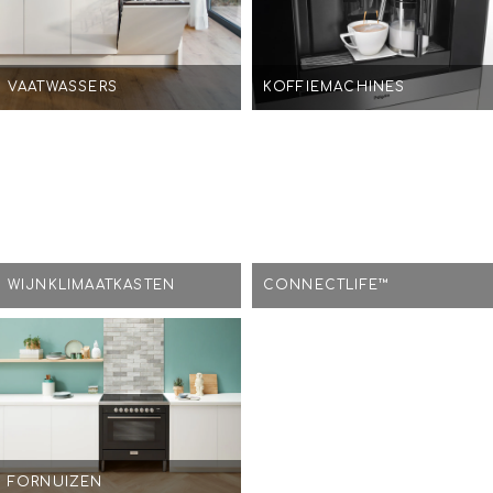
VAATWASSERS
KOFFIEMACHINES
WIJNKLIMAATKASTEN
CONNECTLIFE™
FORNUIZEN