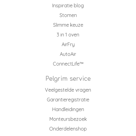
Inspiratie blog
Stomen
Slimme keuze
3 in 1 oven
AirFry
AutoAir
ConnectLife™
Pelgrim service
Veelgestelde vragen
Garantieregistratie
Handleidingen
Monteursbezoek
Onderdelenshop