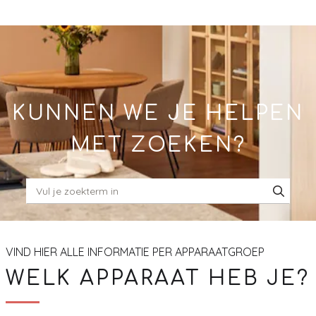
Skip
to
Main
KUNNEN WE JE HELPEN
MET ZOEKEN?
VIND HIER ALLE INFORMATIE PER APPARAATGROEP
WELK APPARAAT HEB JE?