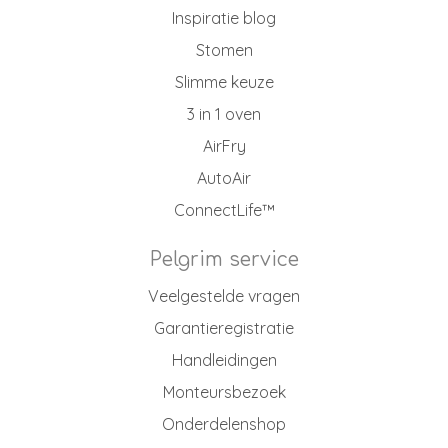
Inspiratie blog
Stomen
Slimme keuze
3 in 1 oven
AirFry
AutoAir
ConnectLife™
Pelgrim service
Veelgestelde vragen
Garantieregistratie
Handleidingen
Monteursbezoek
Onderdelenshop