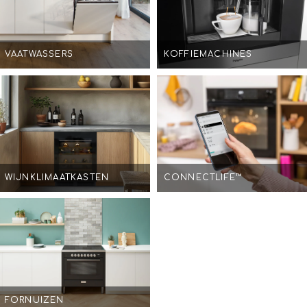
VAATWASSERS
KOFFIEMACHINES
WIJNKLIMAATKASTEN
CONNECTLIFE™
FORNUIZEN