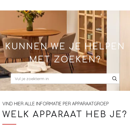
Skip
to
Main
KUNNEN WE JE HELPEN
MET ZOEKEN?
VIND HIER ALLE INFORMATIE PER APPARAATGROEP
WELK APPARAAT HEB JE?