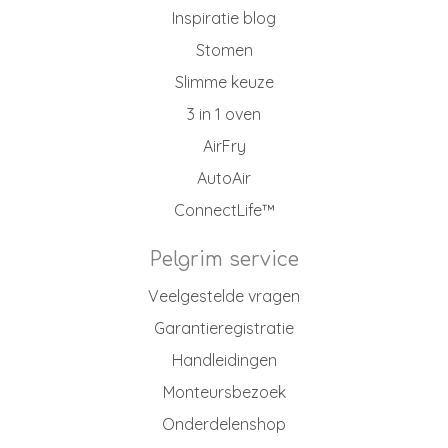
Inspiratie blog
Stomen
Slimme keuze
3 in 1 oven
AirFry
AutoAir
ConnectLife™
Pelgrim service
Veelgestelde vragen
Garantieregistratie
Handleidingen
Monteursbezoek
Onderdelenshop