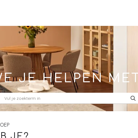
E JE HELPEN ME
ROEP
B JE?