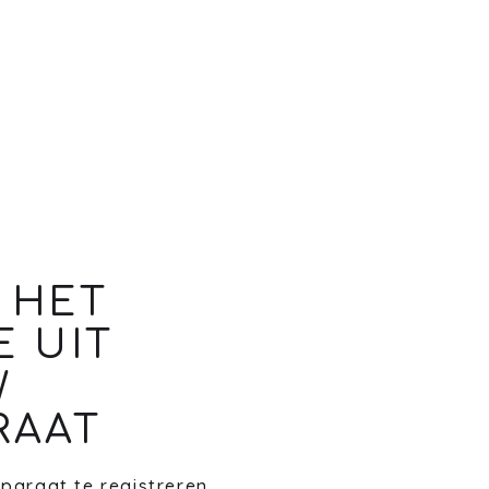
 HET
E UIT
W
RAAT
paraat te registreren