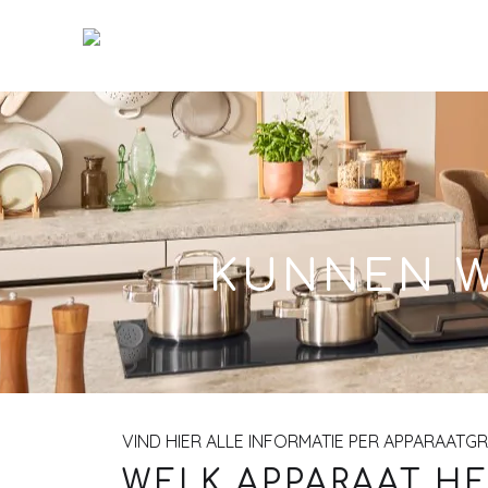
Skip
to
Main
KUNNEN W
VIND HIER ALLE INFORMATIE PER APPARAATG
WELK APPARAAT HE