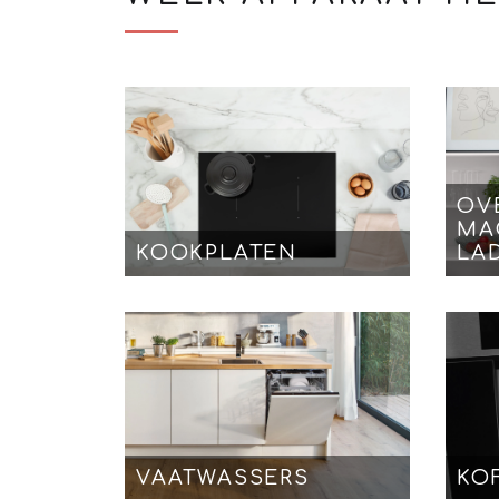
OV
MA
KOOKPLATEN
LA
VAATWASSERS
KO