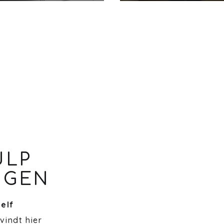
ULP
NGEN
zelf
 vindt hier