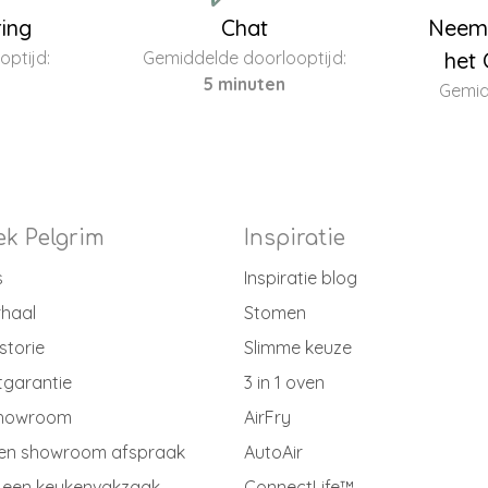
ring
Chat
Neem 
ptijd:
Gemiddelde doorlooptijd:
het 
5 minuten
Gemid
k Pelgrim
Inspiratie
s
Inspiratie blog
rhaal
Stomen
storie
Slimme keuze
tgarantie
3 in 1 oven
showroom
AirFry
en showroom afspraak
AutoAir
 een keukenvakzaak
ConnectLife™