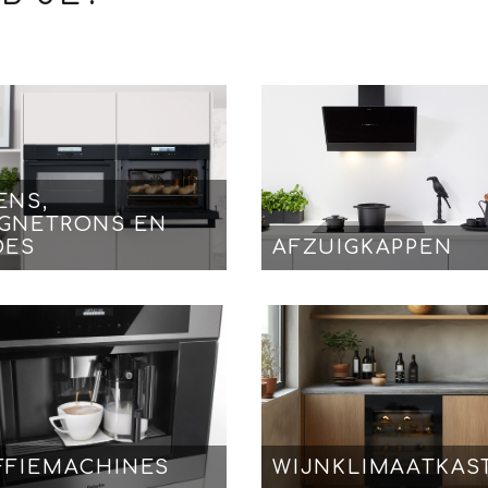
ENS,
GNETRONS EN
DES
AFZUIGKAPPEN
FFIEMACHINES
WIJNKLIMAATKAS