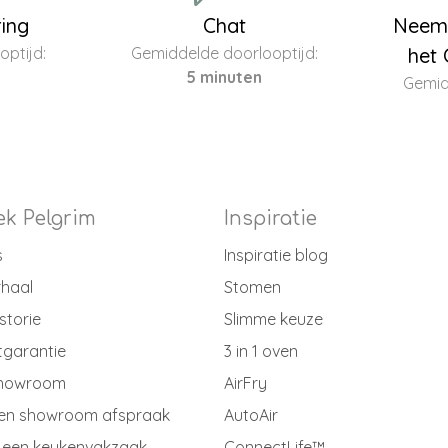
ring
Chat
Neem 
ptijd:
Gemiddelde doorlooptijd:
het 
5 minuten
Gemid
k Pelgrim
Inspiratie
s
Inspiratie blog
rhaal
Stomen
storie
Slimme keuze
tgarantie
3 in 1 oven
showroom
AirFry
en showroom afspraak
AutoAir
 een keukenvakzaak
ConnectLife™