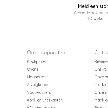
Meld een sto
Gemiddelde doorloo
1-2 weken
Onze apparaten
Ontde
Kookplaten
Review
Ovens
Ons ve
Magnetrons
Onze hi
Afzuigkappen
Produc
Vaatwassers
Onze 
Koel- en vrieskasten
Maak e
Wijnklimaatkasten
Bezoek