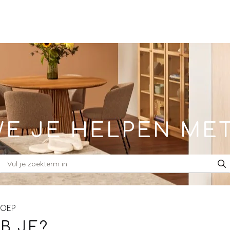
E JE HELPEN ME
ROEP
B JE?