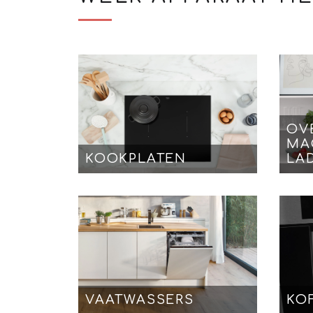
OV
MA
KOOKPLATEN
LA
VAATWASSERS
KO