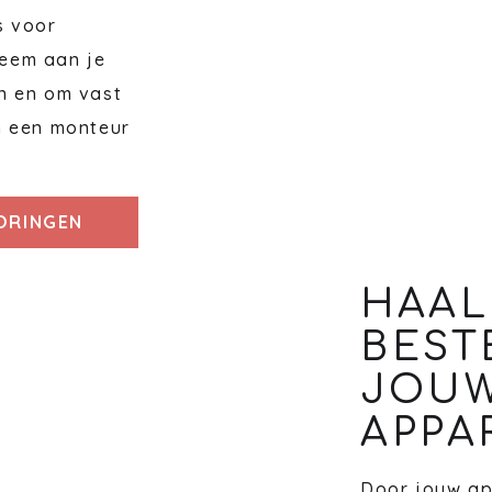
s voor
eem aan je
n en om vast
n een monteur
TORINGEN
HAAL
BEST
JOU
APPA
Door jouw ap