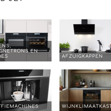
ENS,
GNETRONS EN
DES
AFZUIGKAPPEN
FFIEMACHINES
WIJNKLIMAATKAS