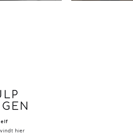
ULP
NGEN
zelf
 vindt hier