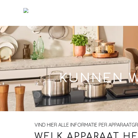
Skip
to
Main
KUNNEN W
VIND HIER ALLE INFORMATIE PER APPARAATG
WELK APPARAAT HE