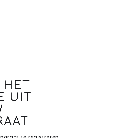
 HET
E UIT
W
RAAT
paraat te registreren