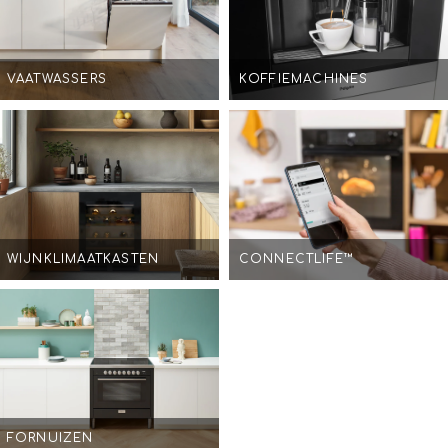
VAATWASSERS
KOFFIEMACHINES
WIJNKLIMAATKASTEN
CONNECTLIFE™
FORNUIZEN