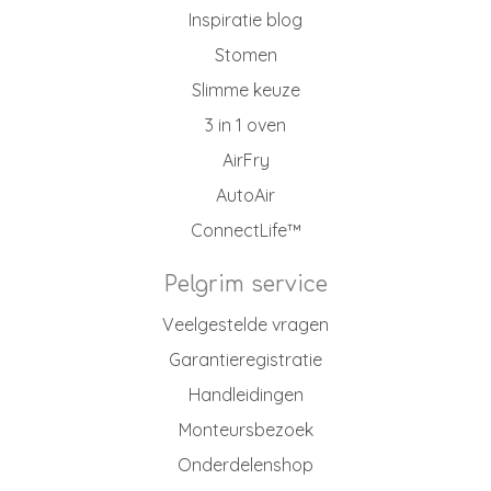
Inspiratie blog
Stomen
Slimme keuze
3 in 1 oven
AirFry
AutoAir
ConnectLife™
Pelgrim service
Veelgestelde vragen
Garantieregistratie
Handleidingen
Monteursbezoek
Onderdelenshop