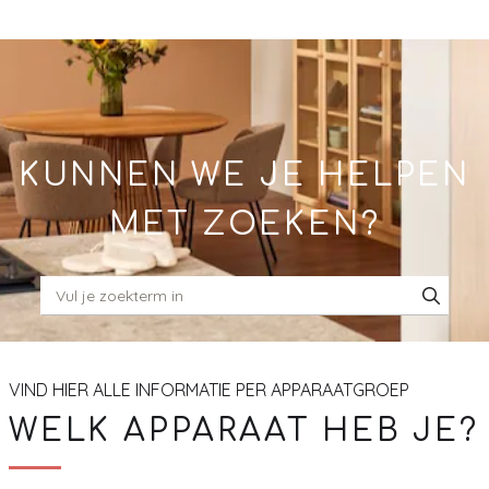
Skip
to
Main
KUNNEN WE JE HELPEN
MET ZOEKEN?
VIND HIER ALLE INFORMATIE PER APPARAATGROEP
WELK APPARAAT HEB JE?